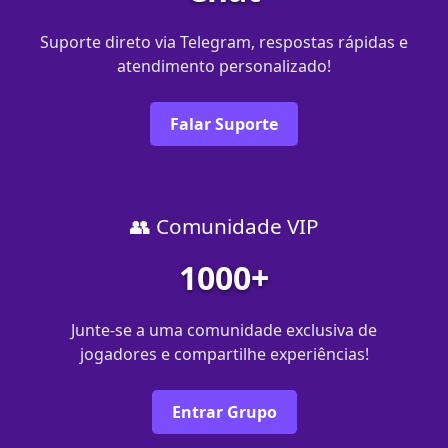
Suporte direto via Telegram, respostas rápidas e
atendimento personalizado!
Falar Suporte
👥 Comunidade VIP
1000+
Junte-se a uma comunidade exclusiva de
jogadores e compartilhe experiências!
Entrar Grupo