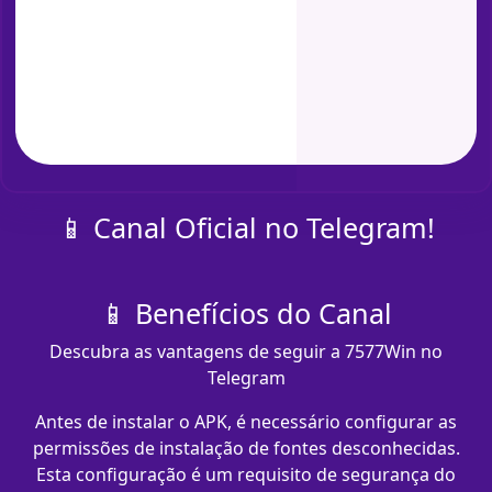
📱 Canal Oficial no Telegram!
📱 Benefícios do Canal
Descubra as vantagens de seguir a 7577Win no
Telegram
Antes de instalar o APK, é necessário configurar as
permissões de instalação de fontes desconhecidas.
Esta configuração é um requisito de segurança do