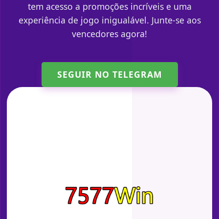
tem acesso a promoções incríveis e uma
experiência de jogo inigualável. Junte-se aos
vencedores agora!
SEGUIR NO TELEGRAM