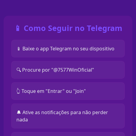
📱 Como Seguir no Telegram
📱 Baixe o app Telegram no seu dispositivo
🔍 Procure por "@7577WinOficial"
👆 Toque em "Entrar" ou "Join"
🔔 Ative as notificações para não perder
nada