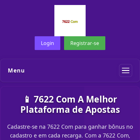
Login
Registrar-se
Menu
📱 7622 Com A Melhor
Plataforma de Apostas
Cadastre-se na 7622 Com para ganhar bônus no
cadastro e em cada recarga. Com a 7622 Com,