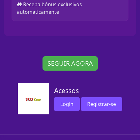
🎁 Receba bônus exclusivos
automaticamente
SEGUIR AGORA
Acessos
Login
Registrar-se