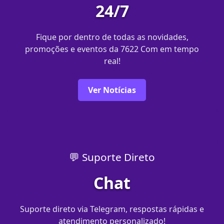
24/7
Fique por dentro de todas as novidades,
promoções e eventos da 7622 Com em tempo
real!
Ver Notícias
💬 Suporte Direto
Chat
Suporte direto via Telegram, respostas rápidas e
atendimento personalizado!