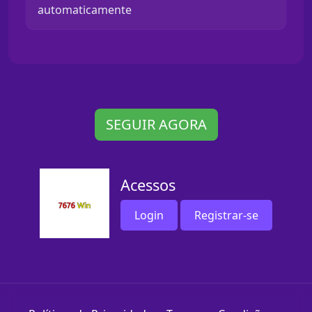
automaticamente
SEGUIR AGORA
Acessos
Login
Registrar-se