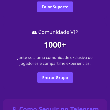
Falar Suporte
👥 Comunidade VIP
1000+
Junte-se a uma comunidade exclusiva de
jogadores e compartilhe experiências!
Entrar Grupo
📱 Como Seguir no Telegram