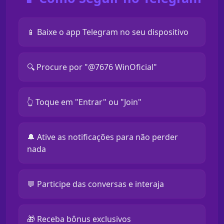
📱 Baixe o app Telegram no seu dispositivo
🔍 Procure por "@7676 WinOficial"
👆 Toque em "Entrar" ou "Join"
🔔 Ative as notificações para não perder
nada
💬 Participe das conversas e interaja
🎁 Receba bônus exclusivos