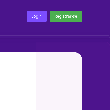
Login
Registrar-se