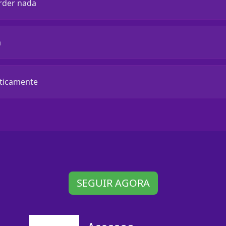
erder nada
a
aticamente
SEGUIR AGORA