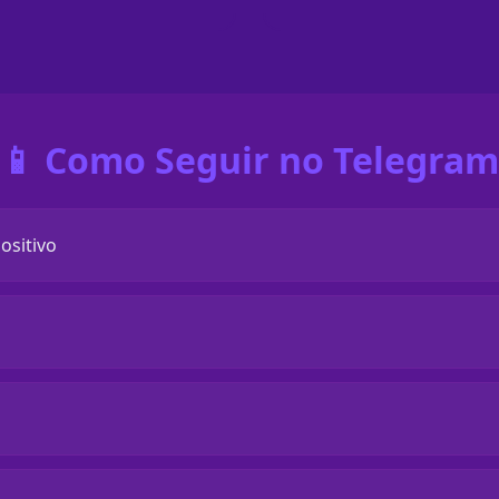
📱 Como Seguir no Telegram
ositivo