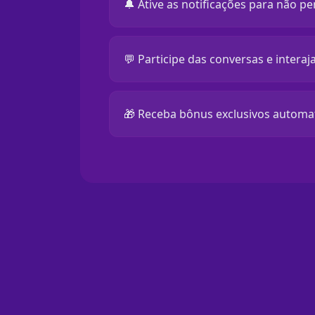
🔔 Ative as notificações para não p
💬 Participe das conversas e interaj
🎁 Receba bônus exclusivos autom