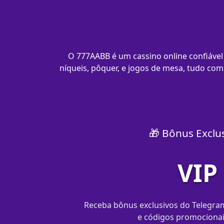
O 777AABB é um cassino online confiável
níqueis, pôquer, e jogos de mesa, tudo com
🎁 Bônus Exclu
VIP
Receba bônus exclusivos do Telegra
e códigos promocionai