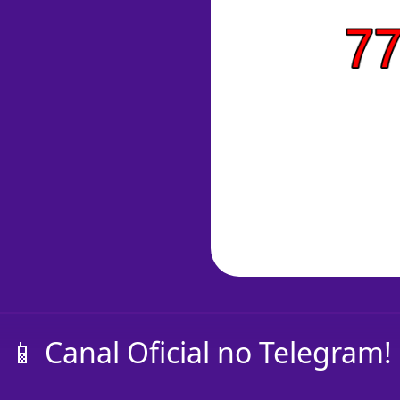
📱 Canal Oficial no Telegram!