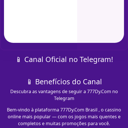
📱 Canal Oficial no Telegram!
📱 Benefícios do Canal
Descubra as vantagens de seguir a 777Dy.Com no
Telegram
Bem-vindo à plataforma 777Dy.Com Brasil , o cassino
online mais popular — com os jogos mais quentes e
completos e muitas promoções para você.