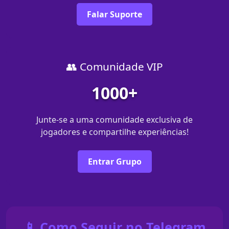
Falar Suporte
👥 Comunidade VIP
1000+
Junte-se a uma comunidade exclusiva de
jogadores e compartilhe experiências!
Entrar Grupo
📱 Como Seguir no Telegram