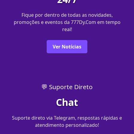
Fique por dentro de todas as novidades,
promoções e eventos da 777Dy.Com em tempo
real!
Ver Notícias
💬 Suporte Direto
Chat
Suporte direto via Telegram, respostas rápidas e
atendimento personalizado!