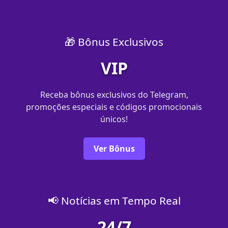
🎁 Bônus Exclusivos
VIP
Receba bônus exclusivos do Telegram,
promoções especiais e códigos promocionais
únicos!
Ver Bônus
📢 Notícias em Tempo Real
24/7