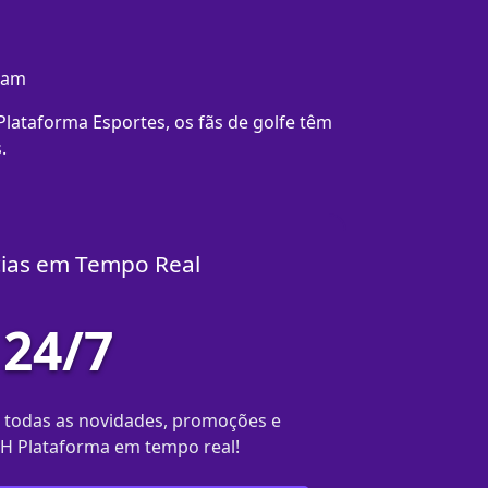
ram
ataforma Esportes, os fãs de golfe têm
.
cias em Tempo Real
24/7
e todas as novidades, promoções e
7H Plataforma em tempo real!