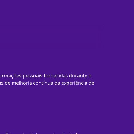
formações pessoais fornecidas durante o
ns de melhoria contínua da experiência de