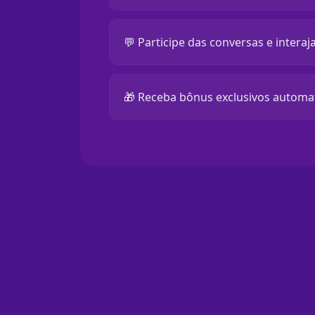
💬 Participe das conversas e interaj
🎁 Receba bônus exclusivos autom