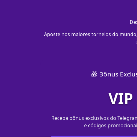
De
Aposte nos maiores torneios do mundo,
🎁 Bônus Exclu
VIP
Receba bônus exclusivos do Telegra
e códigos promocionai