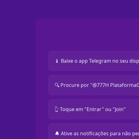
📱 Baixe o app Telegram no seu disp
🔍 Procure por "@777H PlataformaOf
👆 Toque em "Entrar" ou "Join"
🔔 Ative as notificações para não p