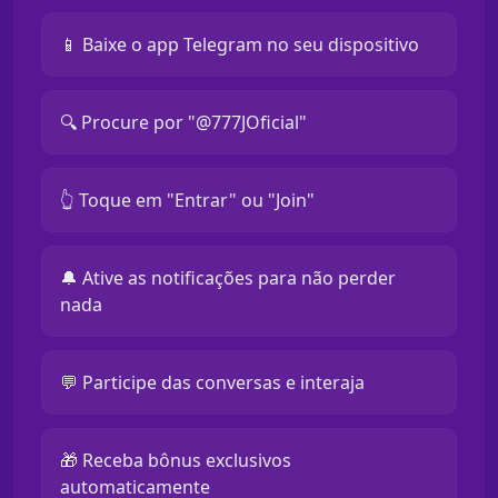
📱 Baixe o app Telegram no seu dispositivo
🔍 Procure por "@777JOficial"
👆 Toque em "Entrar" ou "Join"
🔔 Ative as notificações para não perder
nada
💬 Participe das conversas e interaja
🎁 Receba bônus exclusivos
automaticamente