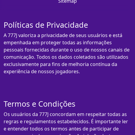
Sitemap
Políticas de Privacidade
A 777J valoriza a privacidade de seus usuários e está
empenhada em proteger todas as informações
pessoais fornecidas durante o uso de nossos canais de
comunicação. Todos os dados coletados são utilizados
exclusivamente para fins de melhoria contínua da
experiência de nossos jogadores.
Termos e Condições
Os usuários da 777J concordam em respeitar todas as
regras e regulamentos estabelecidos. É importante ler
e entender todos os termos antes de participar de