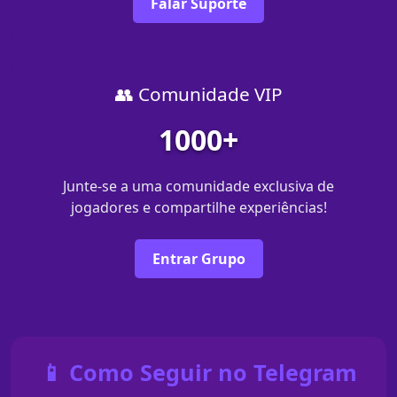
Falar Suporte
👥 Comunidade VIP
1000+
Junte-se a uma comunidade exclusiva de
jogadores e compartilhe experiências!
Entrar Grupo
📱 Como Seguir no Telegram