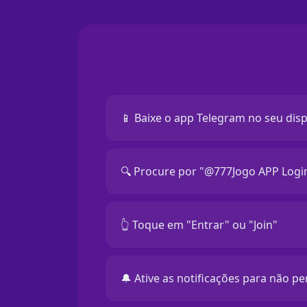
📱 Baixe o app Telegram no seu disp
🔍 Procure por "@777Jogo APP Login
👆 Toque em "Entrar" ou "Join"
🔔 Ative as notificações para não p