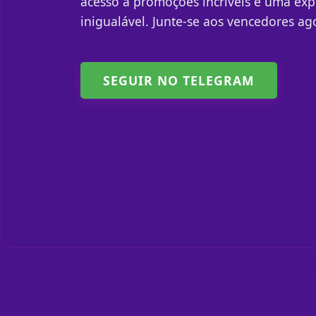
acesso a promoções incríveis e uma exp
inigualável. Junte-se aos vencedores ag
SEGUIR NO TELEGRAM