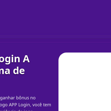
ogin A
ma de
 ganhar bônus no
Jogo APP Login, você tem