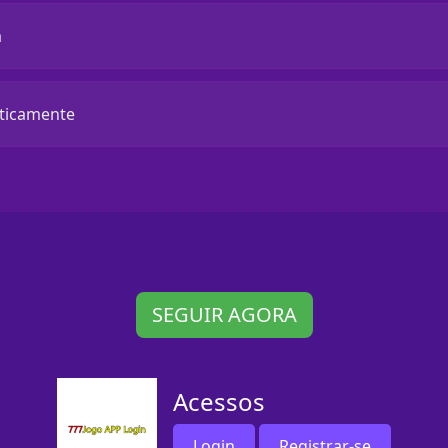
a
aticamente
SEGUIR AGORA
Acessos
Login
Registrar-se