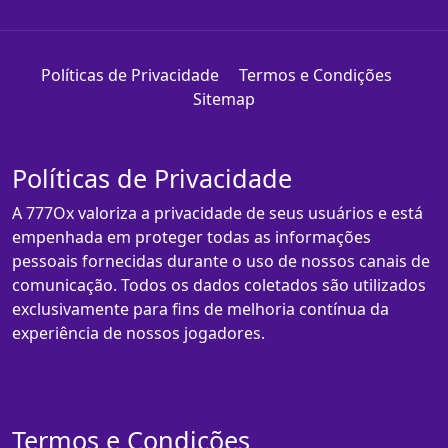
Políticas de Privacidade
Termos e Condições
Sitemap
Políticas de Privacidade
A 777Ox valoriza a privacidade de seus usuários e está
empenhada em proteger todas as informações
pessoais fornecidas durante o uso de nossos canais de
comunicação. Todos os dados coletados são utilizados
exclusivamente para fins de melhoria contínua da
experiência de nossos jogadores.
Termos e Condições