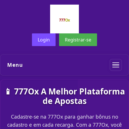
Login
Registrar-se
Menu
📱 777Ox A Melhor Plataforma
de Apostas
Cadastre-se na 777Ox para ganhar bônus no
cadastro e em cada recarga. Com a 777Ox, você