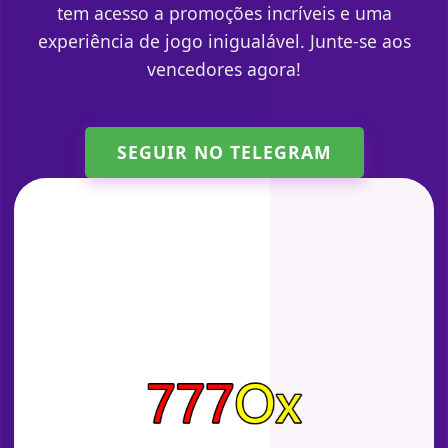
tem acesso a promoções incríveis e uma
experiência de jogo inigualável. Junte-se aos
vencedores agora!
SEGUIR NO TELEGRAM