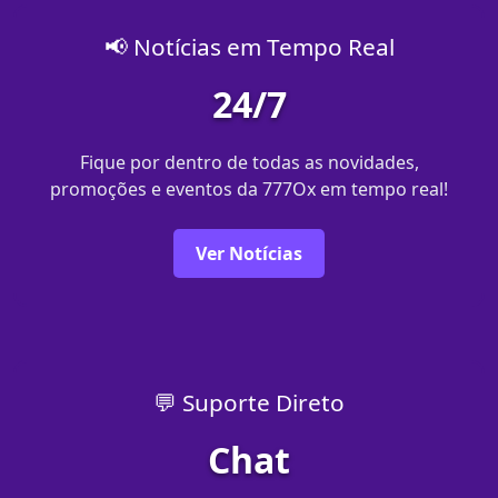
📢 Notícias em Tempo Real
24/7
Fique por dentro de todas as novidades,
promoções e eventos da 777Ox em tempo real!
Ver Notícias
💬 Suporte Direto
Chat