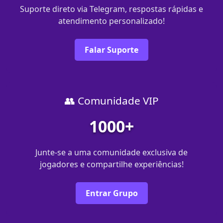
Suporte direto via Telegram, respostas rápidas e
atendimento personalizado!
Falar Suporte
👥 Comunidade VIP
1000+
Junte-se a uma comunidade exclusiva de
jogadores e compartilhe experiências!
Entrar Grupo