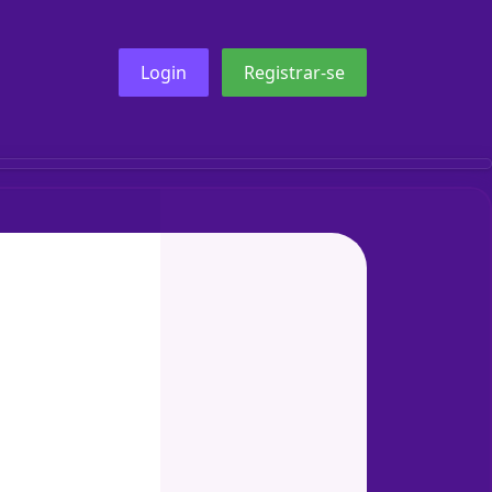
Login
Registrar-se