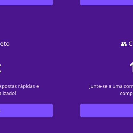
reto
👥 
t
espostas rápidas e
Junte-se a uma com
lizado!
compa
e