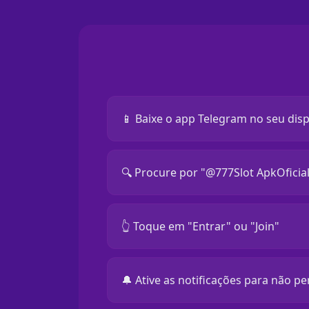
📱 Baixe o app Telegram no seu disp
🔍 Procure por "@777Slot ApkOficia
👆 Toque em "Entrar" ou "Join"
🔔 Ative as notificações para não p