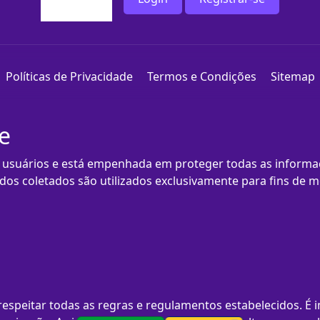
Políticas de Privacidade
Termos e Condições
Sitemap
de
us usuários e está empenhada em proteger todas as informa
os coletados são utilizados exclusivamente para fins de m
speitar todas as regras e regulamentos estabelecidos. É 