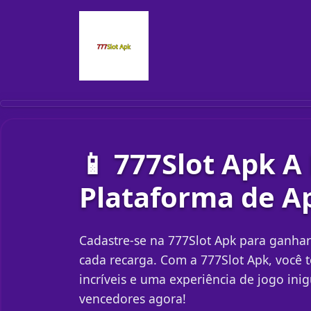
📱 777Slot Apk A
Plataforma de A
Cadastre-se na 777Slot Apk para ganha
cada recarga. Com a 777Slot Apk, você
incríveis e uma experiência de jogo inig
vencedores agora!