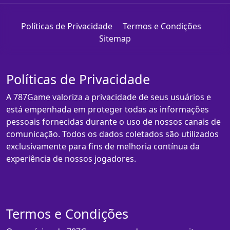
Políticas de Privacidade
Termos e Condições
Sitemap
Políticas de Privacidade
A 787Game valoriza a privacidade de seus usuários e
está empenhada em proteger todas as informações
pessoais fornecidas durante o uso de nossos canais de
comunicação. Todos os dados coletados são utilizados
exclusivamente para fins de melhoria contínua da
experiência de nossos jogadores.
Termos e Condições