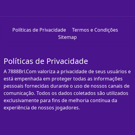
Políticas de Privacidade
Termos e Condições
Sitemap
Políticas de Privacidade
A 7888Brl.Com valoriza a privacidade de seus usuários e
está empenhada em proteger todas as informações
pessoais fornecidas durante o uso de nossos canais de
comunicação. Todos os dados coletados são utilizados
exclusivamente para fins de melhoria contínua da
experiência de nossos jogadores.