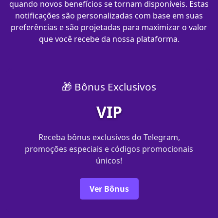
quando novos benefícios se tornam disponíveis. Estas
notificações são personalizadas com base em suas
preferências e são projetadas para maximizar o valor
que você recebe da nossa plataforma.
🎁 Bônus Exclusivos
VIP
Receba bônus exclusivos do Telegram,
promoções especiais e códigos promocionais
únicos!
Ver Bônus