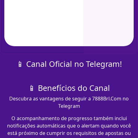
📱 Canal Oficial no Telegram!
📱 Benefícios do Canal
Descubra as vantagens de seguir a 7888Brl.Com no
Telegram
O acompanhamento de progresso também inclui
notificações automáticas que o alertam quando você
está próximo de cumprir os requisitos de apostas ou