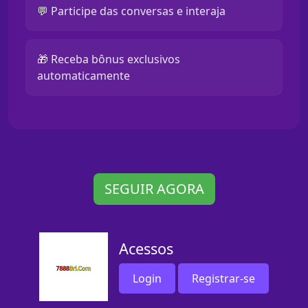
💬 Participe das conversas e interaja
🎁 Receba bônus exclusivos
automaticamente
SEGUIR AGORA
Acessos
Login
Registrar-se