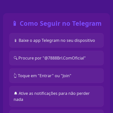
📱 Como Seguir no Telegram
📱 Baixe o app Telegram no seu dispositivo
🔍 Procure por "@7888Brl.ComOficial"
👆 Toque em "Entrar" ou "Join"
🔔 Ative as notificações para não perder
nada