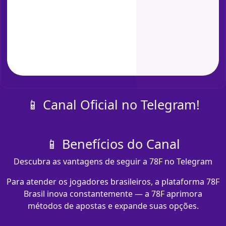
📱 Canal Oficial no Telegram!
📱 Benefícios do Canal
Descubra as vantagens de seguir a 78F no Telegram
Para atender os jogadores brasileiros, a plataforma 78F
Brasil inova constantemente — a 78F aprimora
métodos de apostas e expande suas opções.