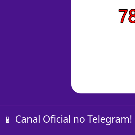
📱 Canal Oficial no Telegram!