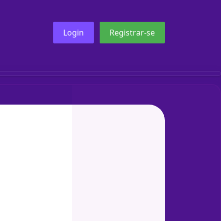
Login
Registrar-se