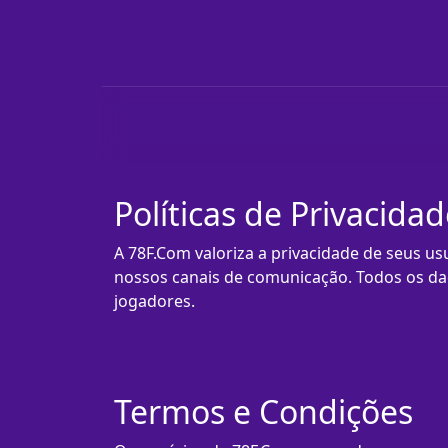
Políticas de Privacida
A 78F.Com valoriza a privacidade de seus u
nossos canais de comunicação. Todos os dad
jogadores.
Termos e Condições