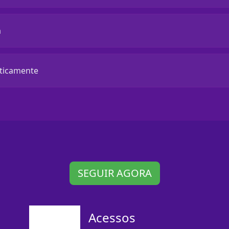
a
aticamente
SEGUIR AGORA
Acessos