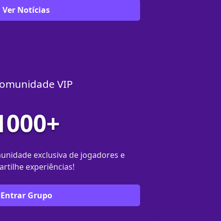
Ver Notícias
Comunidade VIP
1000+
unidade exclusiva de jogadores e
rtilhe experiências!
Entrar Grupo