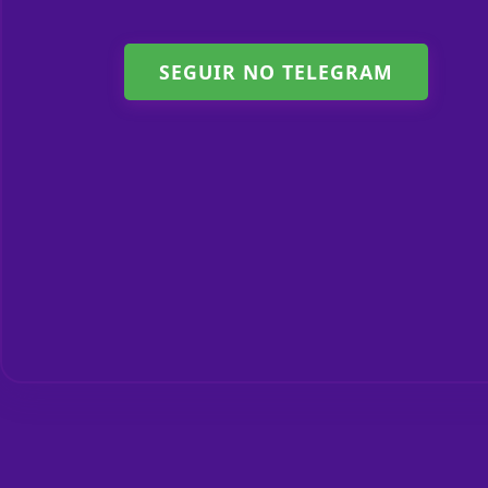
SEGUIR NO TELEGRAM