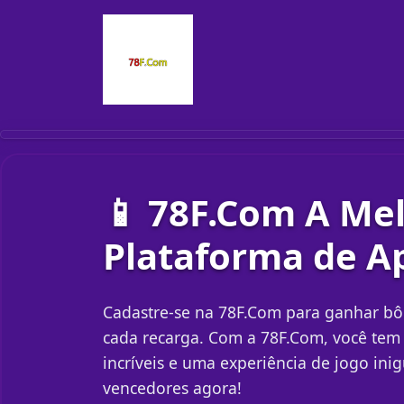
📱 78F.Com A Me
Plataforma de A
Cadastre-se na 78F.Com para ganhar bô
cada recarga. Com a 78F.Com, você tem
incríveis e uma experiência de jogo inig
vencedores agora!