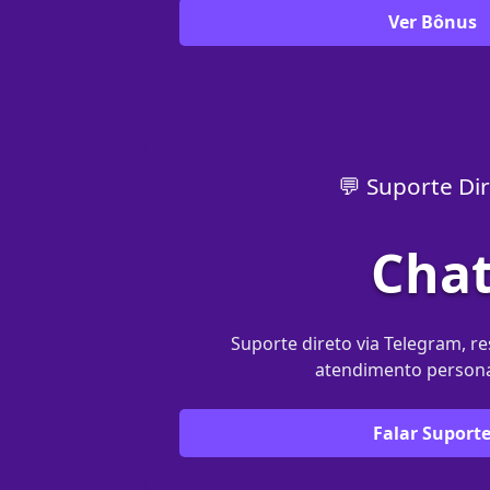
Ver Bônus
💬 Suporte Di
Cha
Suporte direto via Telegram, r
atendimento persona
Falar Suport