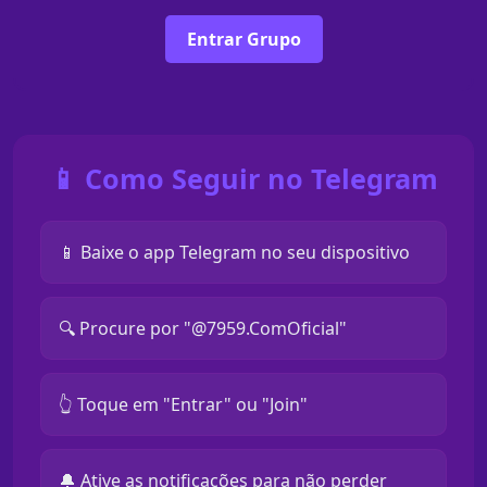
Entrar Grupo
📱 Como Seguir no Telegram
📱 Baixe o app Telegram no seu dispositivo
🔍 Procure por "@7959.ComOficial"
👆 Toque em "Entrar" ou "Join"
🔔 Ative as notificações para não perder