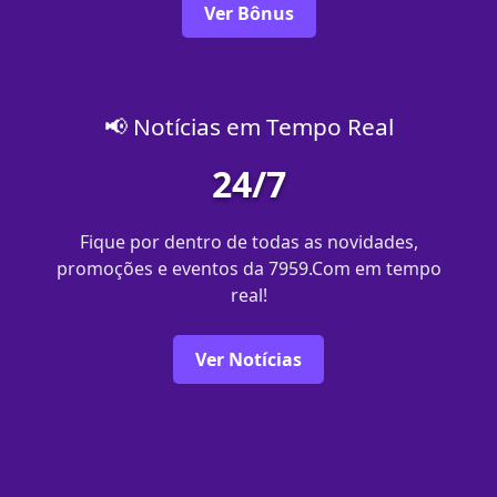
Ver Bônus
📢 Notícias em Tempo Real
24/7
Fique por dentro de todas as novidades,
promoções e eventos da 7959.Com em tempo
real!
Ver Notícias