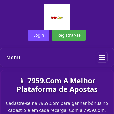
Login
Registrar-se
Menu
📱 7959.Com A Melhor
Plataforma de Apostas
Cadastre-se na 7959.Com para ganhar bônus no
cadastro e em cada recarga. Com a 7959.Com,