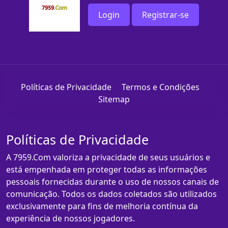
Login
Registrar-se
Políticas de Privacidade
Termos e Condições
Sitemap
Políticas de Privacidade
A 7959.Com valoriza a privacidade de seus usuários e
está empenhada em proteger todas as informações
pessoais fornecidas durante o uso de nossos canais de
comunicação. Todos os dados coletados são utilizados
exclusivamente para fins de melhoria contínua da
experiência de nossos jogadores.