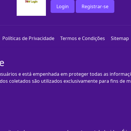
Login
Registrar-se
Políticas de Privacidade
Termos e Condições
Sitemap
de
 usuários e está empenhada em proteger todas as informaç
os coletados são utilizados exclusivamente para fins de m