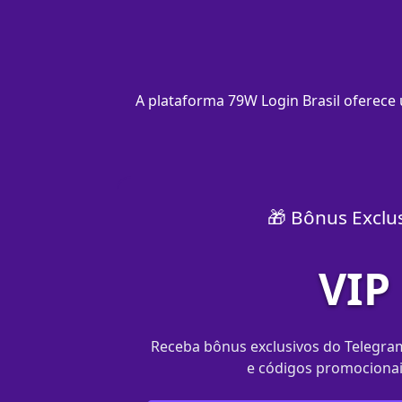
A plataforma 79W Login Brasil oferece
🎁 Bônus Exclu
VIP
Receba bônus exclusivos do Telegra
e códigos promocionai