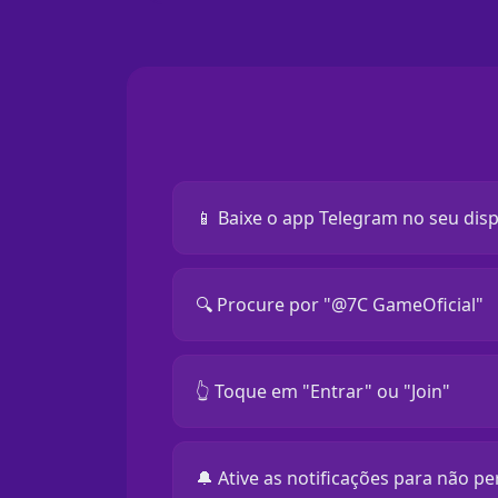
📱 Baixe o app Telegram no seu disp
🔍 Procure por "@7C GameOficial"
👆 Toque em "Entrar" ou "Join"
🔔 Ative as notificações para não p