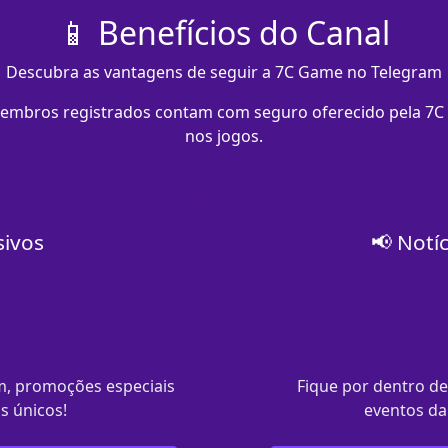
📱 Benefícios do Canal
Descubra as vantagens de seguir a 7C Game no Telegram
membros registrados contam com seguro oferecido pela 7C
nos jogos.
sivos
📢 Notí
m, promoções especiais
Fique por dentro d
s únicos!
eventos da