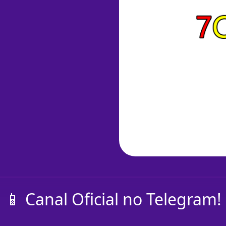
📱 Canal Oficial no Telegram!