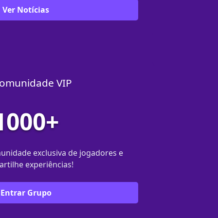
Ver Notícias
Comunidade VIP
1000+
unidade exclusiva de jogadores e
rtilhe experiências!
Entrar Grupo