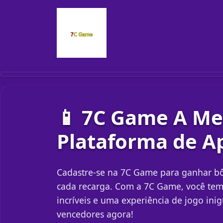
📱 7C Game A Me
Plataforma de A
Cadastre-se na 7C Game para ganhar b
cada recarga. Com a 7C Game, você te
incríveis e uma experiência de jogo inig
vencedores agora!