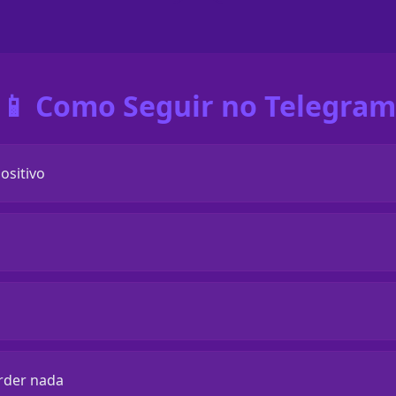
📱 Como Seguir no Telegram
ositivo
erder nada