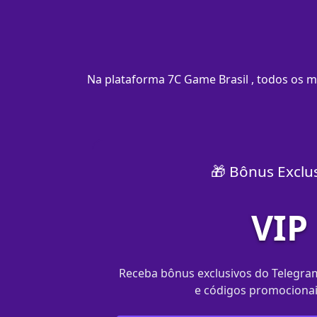
Na plataforma 7C Game Brasil , todos os 
🎁 Bônus Exclu
VIP
Receba bônus exclusivos do Telegra
e códigos promocionai