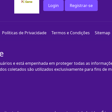
Login
Registrar-se
Políticas de Privacidade
Termos e Condições
Sitemap
de
usuários e está empenhada em proteger todas as informaçõe
os coletados são utilizados exclusivamente para fins de m