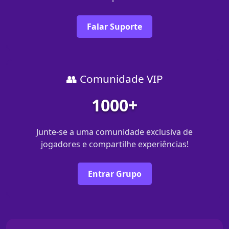
Falar Suporte
👥 Comunidade VIP
1000+
Junte-se a uma comunidade exclusiva de
jogadores e compartilhe experiências!
Entrar Grupo