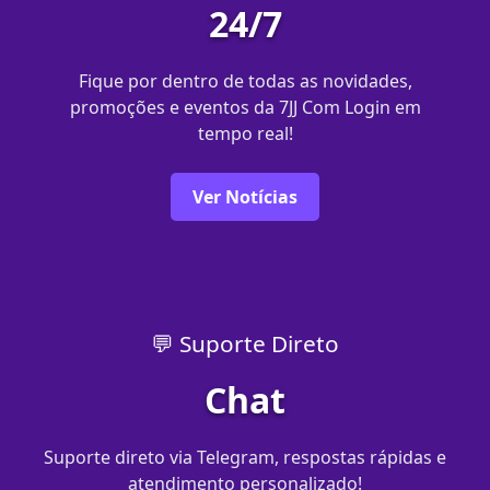
24/7
Fique por dentro de todas as novidades,
promoções e eventos da 7JJ Com Login em
tempo real!
Ver Notícias
💬 Suporte Direto
Chat
Suporte direto via Telegram, respostas rápidas e
atendimento personalizado!