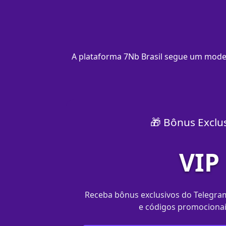
A plataforma 7Nb Brasil segue um model
🎁 Bônus Exclu
VIP
Receba bônus exclusivos do Telegra
e códigos promocionai