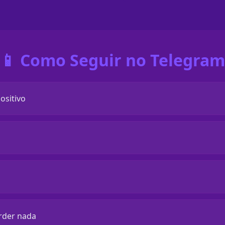
📱 Como Seguir no Telegram
ositivo
erder nada