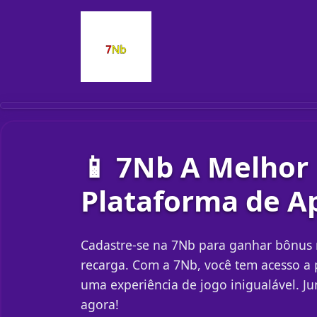
📱 7Nb A Melhor
Plataforma de A
Cadastre-se na 7Nb para ganhar bônus 
recarga. Com a 7Nb, você tem acesso a 
uma experiência de jogo inigualável. J
agora!