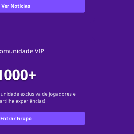
Ver Notícias
Comunidade VIP
1000+
unidade exclusiva de jogadores e
rtilhe experiências!
Entrar Grupo