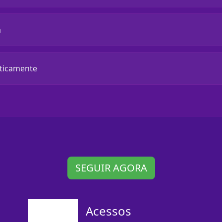
a
aticamente
SEGUIR AGORA
Acessos