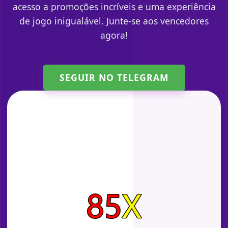
acesso a promoções incríveis e uma experiência
de jogo inigualável. Junte-se aos vencedores
agora!
SEGUIR NO TELEGRAM