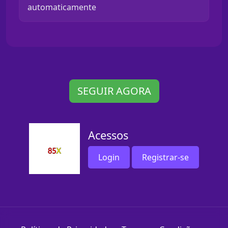
automaticamente
SEGUIR AGORA
Acessos
Login
Registrar-se