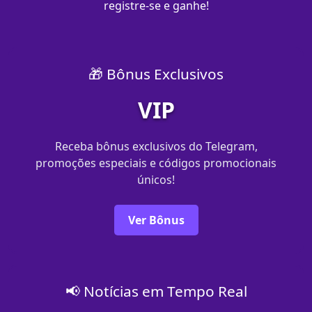
registre-se e ganhe!
🎁 Bônus Exclusivos
VIP
Receba bônus exclusivos do Telegram,
promoções especiais e códigos promocionais
únicos!
Ver Bônus
📢 Notícias em Tempo Real