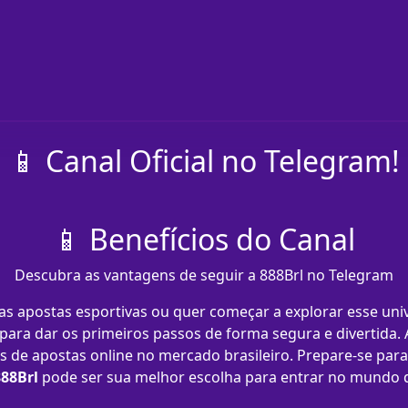
📱 Canal Oficial no Telegram!
📱 Benefícios do Canal
Descubra as vantagens de seguir a 888Brl no Telegram
 apostas esportivas ou quer começar a explorar esse univer
para dar os primeiros passos de forma segura e divertida.
s de apostas online no mercado brasileiro. Prepare-se para 
888Brl
pode ser sua melhor escolha para entrar no mundo d