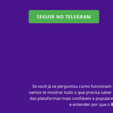
SEGUIR NO TELEGRAM
Se você já se perguntou como funcionam as
vamos te mostrar tudo o que precisa saber 
das plataformas mais confiáveis e populare
e entender por que o