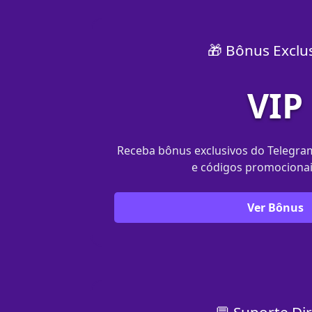
🎁 Bônus Exclu
VIP
Receba bônus exclusivos do Telegra
e códigos promocionai
Ver Bônus
💬 Suporte Di