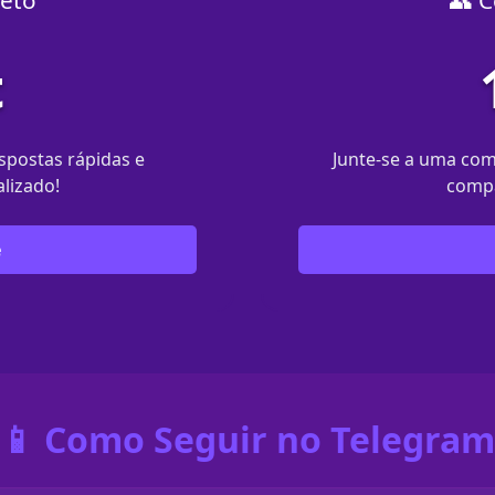
t
espostas rápidas e
Junte-se a uma com
lizado!
compa
e
📱 Como Seguir no Telegram