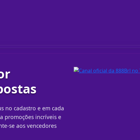
or
postas
us no cadastro e em cada
a promoções incríveis e
unte-se aos vencedores