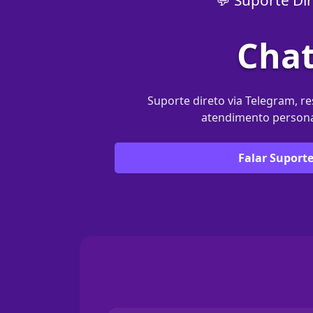
Cha
Suporte direto via Telegram, r
atendimento persona
Falar Suport