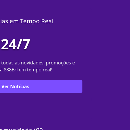
cias em Tempo Real
24/7
e todas as novidades, promoções e
a 888Brl em tempo real!
Ver Notícias
Comunidade VIP