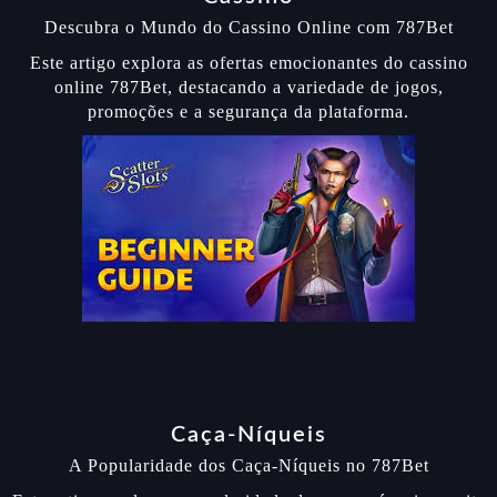
Descubra o Mundo do Cassino Online com 787Bet
Este artigo explora as ofertas emocionantes do cassino
online 787Bet, destacando a variedade de jogos,
promoções e a segurança da plataforma.
Caça-Níqueis
A Popularidade dos Caça-Níqueis no 787Bet